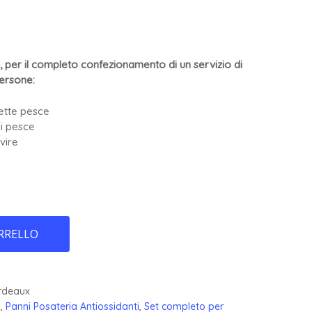
, per il completo confezionamento di un servizio di
ersone:
ette pesce
li pesce
vire
RRELLO
rdeaux
a
,
Panni Posateria Antiossidanti
,
Set completo per