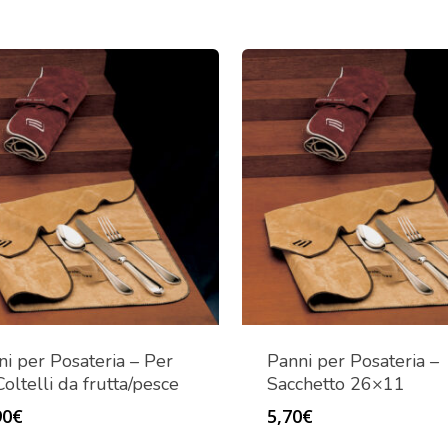
ni per Posateria – Per
Panni per Posateria –
oltelli da frutta/pesce
Sacchetto 26×11
90
€
5,70
€