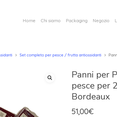
Home
Chi siamo
Packaging
Negozio
L
sidanti
Set completo per pesce / frutta antiossidanti
Panni
Panni per P
pesce per 2
Bordeaux
51,00
€