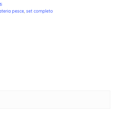
ti
teria pesce
,
set completo