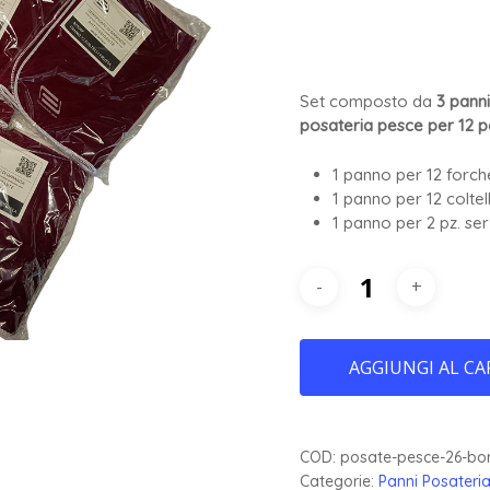
Set composto
da
3 panni
posateria pesce per 12 p
1 panno per 12 forch
1 panno per 12 coltel
1 panno per 2 pz. ser
AGGIUNGI AL CA
COD:
posate-pesce-26-bo
Categorie:
Panni Posateri