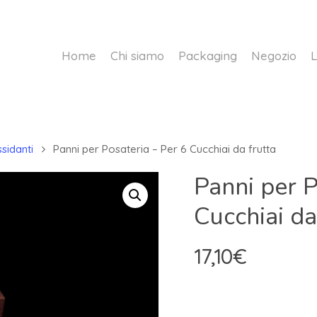
Home
Chi siamo
Packaging
Negozio
L
sidanti
Panni per Posateria – Per 6 Cucchiai da frutta
Panni per P
Cucchiai da
17,10
€