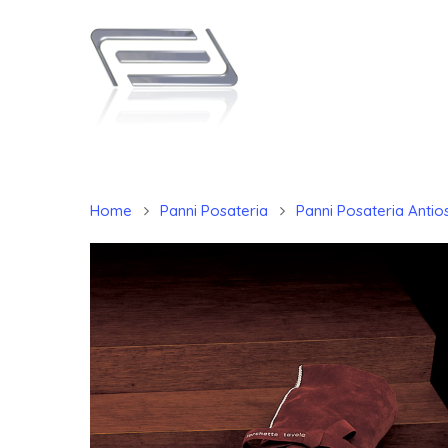
Home
Panni Posateria
Panni Posateria Antios