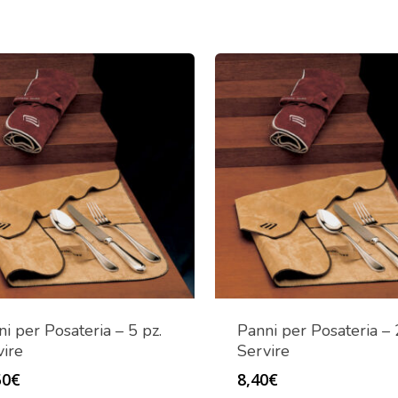
i per Posateria – 5 pz.
Panni per Posateria – 
vire
Servire
50
€
8,40
€