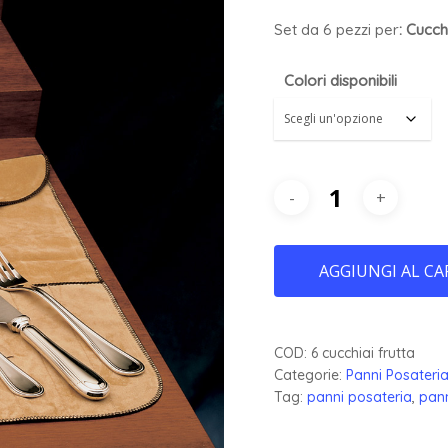
Set da 6 pezzi pe
r
: Cucch
Colori disponibili
AGGIUNGI AL CA
COD:
6 cucchiai frutta
Categorie:
Panni Posateri
Tag:
panni posateria
,
pann