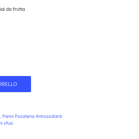
iai da frutta
RRELLO
a
,
Panni Posateria Antiossidanti
i sfusi