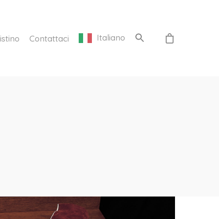
Italiano
istino
Contattaci