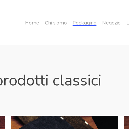
Home
Chi siamo
Packaging
Negozio
L
prodotti classici