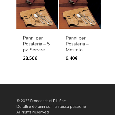
Panni per
Panni per
Posateria – 5
Posateria –
pz. Servire
Mestolo
28,50
€
9,40
€
© 2022 Franceschini F.lli Snc
Da oltre 60 anni con la stessa passione
All rights reserved.