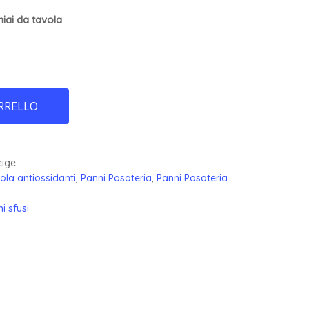
iai da tavola
RRELLO
eige
ola antiossidanti
,
Panni Posateria
,
Panni Posateria
i sfusi