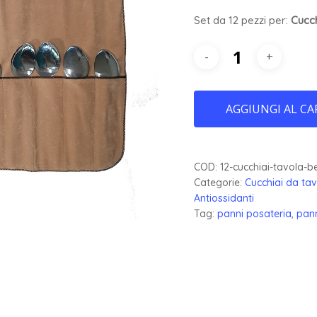
Set da 12 pezzi per:
Cucch
AGGIUNGI AL CA
COD:
12-cucchiai-tavola-b
Categorie:
Cucchiai da tav
Antiossidanti
Tag:
panni posateria
,
pann