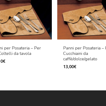
ni per Posateria – Per
Panni per Posateria – 
oltelli da tavola
Cucchiaini da
caffè/dolce/gelato
10
€
13,00
€