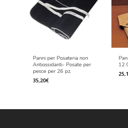
Panni per Posateria non
Pan
Antiossidanti- Posate per
12 C
pesce per 26 pz.
25,
35,20
€