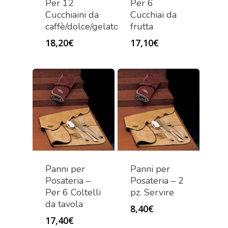
Per 12
Per 6
Cucchiaini da
Cucchiai da
caffè/dolce/gelato
frutta
18,20
€
17,10
€
Panni per
Panni per
Posateria –
Posateria – 2
Per 6 Coltelli
pz. Servire
da tavola
8,40
€
17,40
€