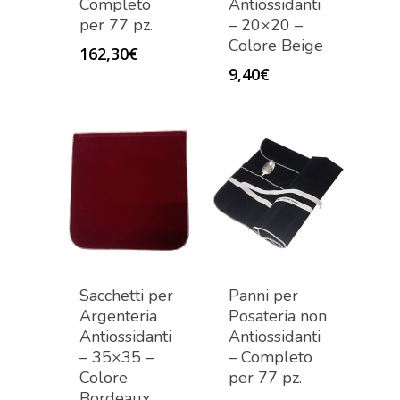
Completo
Antiossidanti
per 77 pz.
– 20×20 –
Colore Beige
162,30
€
9,40
€
Sacchetti per
Panni per
Argenteria
Posateria non
Antiossidanti
Antiossidanti
– 35×35 –
– Completo
Colore
per 77 pz.
Bordeaux