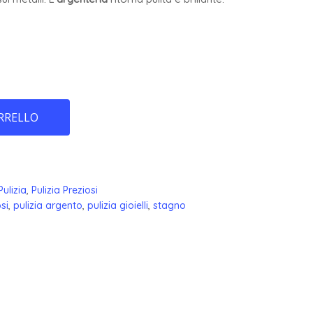
RRELLO
Pulizia
,
Pulizia Preziosi
si
,
pulizia argento
,
pulizia gioielli
,
stagno