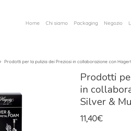
Home
Chi siamo
Packaging
Negozio
L
Prodotti per la pulizia dei Preziosi in collaborazione con Hager
Prodotti per
in collabor
Silver & M
11,40
€