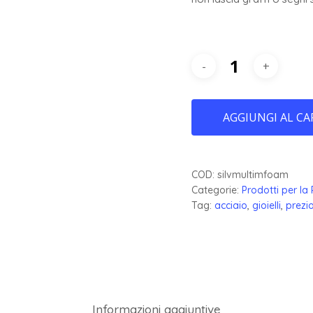
AGGIUNGI AL CA
COD:
silvmultimfoam
Categorie:
Prodotti per la 
Tag:
acciaio
,
gioielli
,
prezio
Informazioni aggiuntive