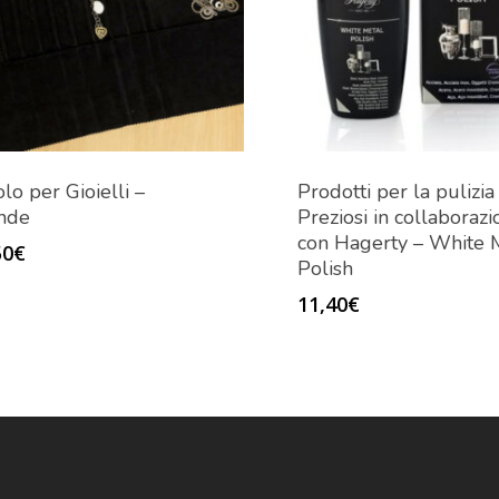
lo per Gioielli –
Prodotti per la pulizia
nde
Preziosi in collaboraz
con Hagerty – White 
50
€
Polish
11,40
€