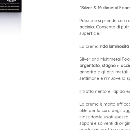
“Silver & Multimetal Foa
Pulisce e si prende cura d
acciaio
. Consente di pulir
superficie.
La crema
ridà luminosità 
Silver and Multimetal Foam
argentato
,
stagno
e
acci
annerito e gli altri meta
settimane e rimuove lo s
Il trattamento è rapido ed
La crema è molto efficac
utile per la cura degli ogg
inossidabile usati spesso
saponi e solventi di origi
non lascia graffi o segni s