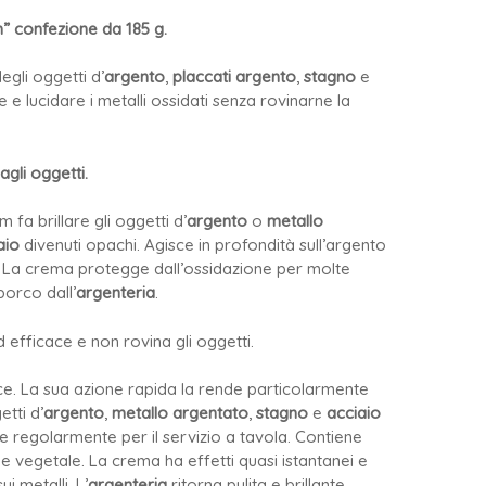
m” confezione da 185 g.
egli oggetti d’
argento
,
placcati argento
,
stagno
e
e e lucidare i metalli ossidati senza rovinarne la
agli oggetti.
 fa brillare gli oggetti d’
argento
o
metallo
aio
divenuti opachi. Agisce in profondità sull’argento
lli. La crema protegge dall’ossidazione per molte
porco dall’
argenteria
.
 efficace e non rovina gli oggetti.
e. La sua azione rapida la rende particolarmente
etti d’
argento
,
metallo argentato
,
stagno
e
acciaio
 e regolarmente per il servizio a tavola. Contiene
ne vegetale. La crema ha effetti quasi istantanei e
ui metalli. L’
argenteria
ritorna pulita e brillante.