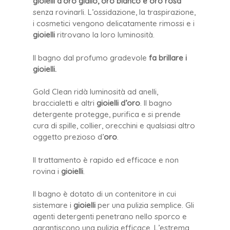
gioielli d’oro giallo, oro bianco e oro rosa
senza rovinarli. L’ossidazione, la traspirazione,
i cosmetici vengono delicatamente rimossi e i
gioielli
ritrovano la loro luminosità.
Il bagno dal profumo gradevole
fa brillare i
gioielli.
Gold Clean ridà luminosità ad anelli,
braccialetti e altri
gioielli d’oro
. Il bagno
detergente protegge, purifica e si prende
cura di spille, collier, orecchini e qualsiasi altro
oggetto prezioso d’
oro
.
Il trattamento è rapido ed efficace e non
rovina i
gioielli
.
Il bagno è dotato di un contenitore in cui
sistemare i
gioielli
per una pulizia semplice. Gli
agenti detergenti penetrano nello sporco e
garantiscono una pulizia efficace. L’estrema