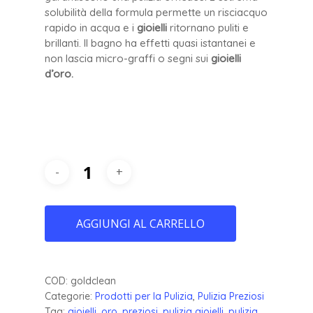
solubilità della formula permette un risciacquo
rapido in acqua e i
gioielli
ritornano puliti e
brillanti. Il bagno ha effetti quasi istantanei e
non lascia micro-graffi o segni sui
gioielli
d’oro.
AGGIUNGI AL CARRELLO
COD:
goldclean
Categorie:
Prodotti per la Pulizia
,
Pulizia Preziosi
Tag:
gioielli
,
oro
,
preziosi
,
pulizia gioielli
,
pulizia