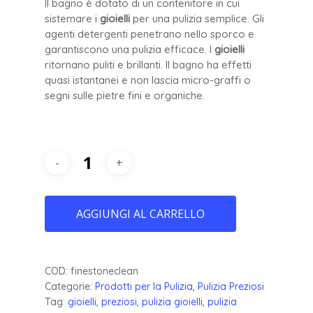
Il bagno è dotato di un contenitore in cui
sistemare i
gioielli
per una pulizia semplice. Gli
agenti detergenti penetrano nello sporco e
garantiscono una pulizia efficace. I
gioielli
ritornano puliti e brillanti. Il bagno ha effetti
quasi istantanei e non lascia micro-graffi o
segni sulle pietre fini e organiche.
AGGIUNGI AL CARRELLO
COD:
finestoneclean
Categorie:
Prodotti per la Pulizia
,
Pulizia Preziosi
Tag:
gioielli
,
preziosi
,
pulizia gioielli
,
pulizia