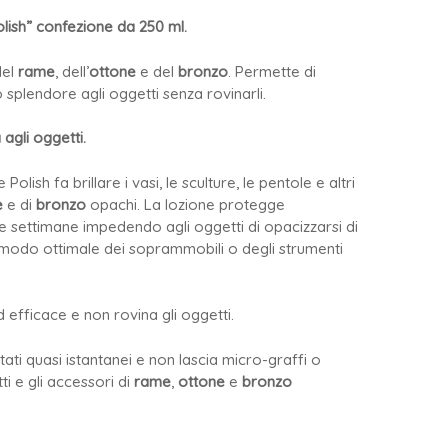
ish” confezione da 250 ml.
del
rame
, dell’
ottone
e del
bronzo
. Permette di
 splendore agli oggetti senza rovinarli.
 agli oggetti.
lish fa brillare i vasi, le sculture, le pentole e altri
e
e di
bronzo
opachi. La lozione protegge
e settimane impedendo agli oggetti di opacizzarsi di
 modo ottimale dei soprammobili o degli strumenti
 efficace e non rovina gli oggetti.
ultati quasi istantanei e non lascia micro-graffi o
tti e gli accessori di
rame
,
ottone
e
bronzo