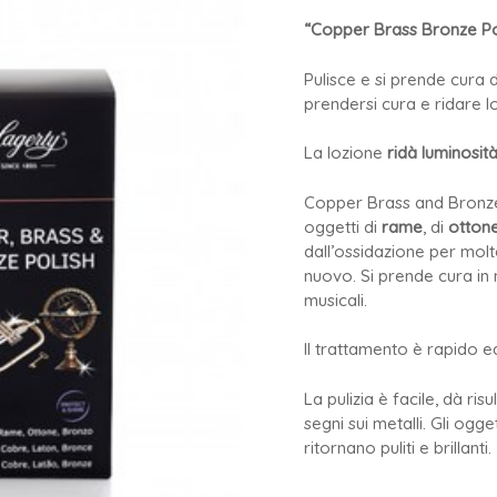
“Copper Brass Bronze Pol
Pulisce e si prende cura 
prendersi cura e ridare lo
La lozione
ridà luminosità
Copper Brass and Bronze Po
oggetti di
rame
, di
otton
dall’ossidazione per molt
nuovo. Si prende cura in
musicali.
Il trattamento è rapido ed
La pulizia è facile, dà ris
segni sui metalli. Gli ogge
ritornano puliti e brillanti.