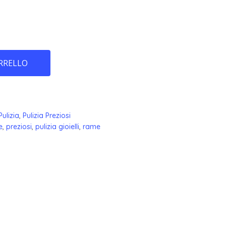
RRELLO
l
Pulizia
,
Pulizia Preziosi
e
,
preziosi
,
pulizia gioielli
,
rame