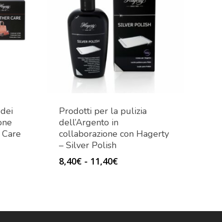
 dei
Prodotti per la pulizia
ione
dell’Argento in
 Care
collaborazione con Hagerty
– Silver Polish
Fascia
8,40
€
-
11,40
€
di
prezzo:
da
8,40€
a