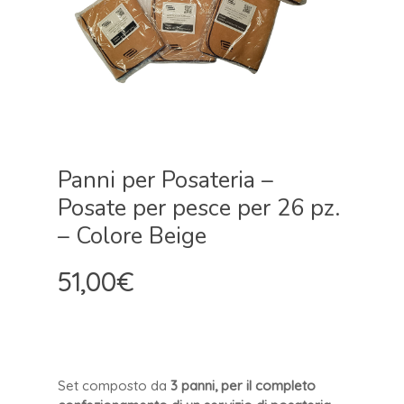
Panni per Posateria –
Posate per pesce per 26 pz.
– Colore Beige
51,00
€
Set composto
da
3 panni, per il completo