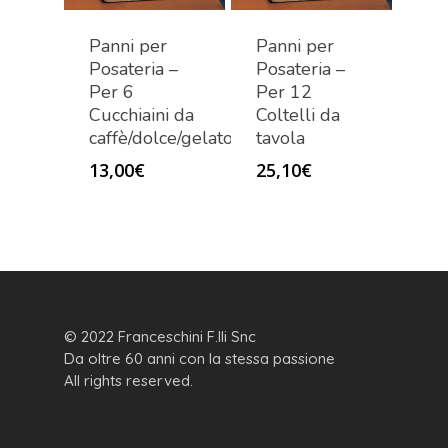
Panni per
Panni per
Posateria –
Posateria –
Per 6
Per 12
Cucchiaini da
Coltelli da
caffè/dolce/gelato
tavola
13,00
€
25,10
€
© 2022 Franceschini F.lli Snc
Da oltre 60 anni con la stessa passione
All rights reserved.