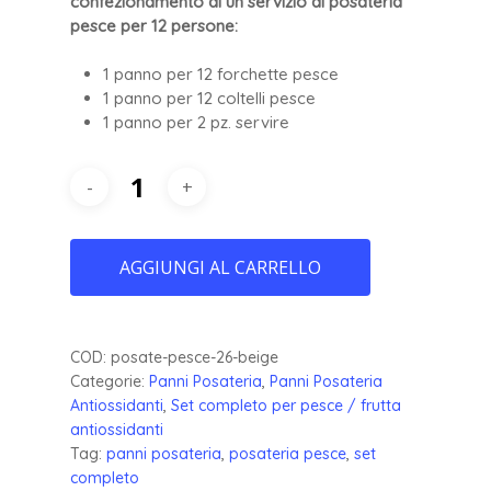
confezionamento di un servizio di posateria
pesce per 12 persone:
1 panno per 12 forchette pesce
1 panno per 12 coltelli pesce
1 panno per 2 pz. servire
AGGIUNGI AL CARRELLO
COD:
posate-pesce-26-beige
Categorie:
Panni Posateria
,
Panni Posateria
Antiossidanti
,
Set completo per pesce / frutta
antiossidanti
Tag:
panni posateria
,
posateria pesce
,
set
completo