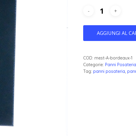
AGGIUNGI AL CA
COD:
mest-A-bordeaux-1
Categorie:
Panni Posateri
Tag:
panni posateria
,
pann