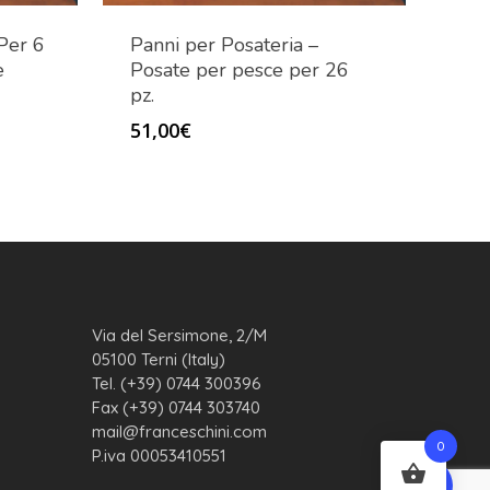
Per 6
Panni per Posateria –
e
Posate per pesce per 26
pz.
51,00
€
Via del Sersimone, 2/M
05100 Terni (Italy)
Tel. (+39) 0744 300396
Fax (+39) 0744 303740
mail@franceschini.com
0
P.iva 00053410551