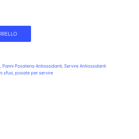
RRELLO
a
,
Panni Posateria Antiossidanti
,
Servire Antiossidanti
i sfusi
,
posate per servire