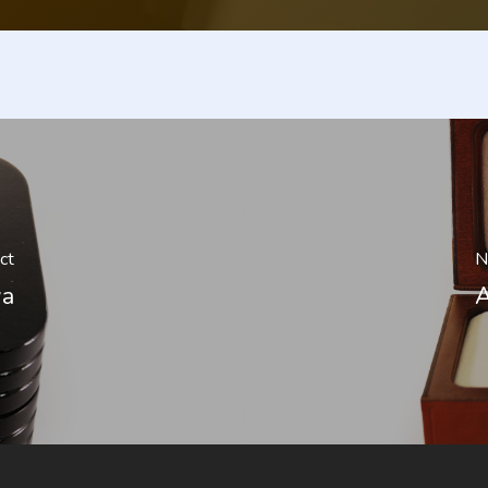
ct
N
wa
A