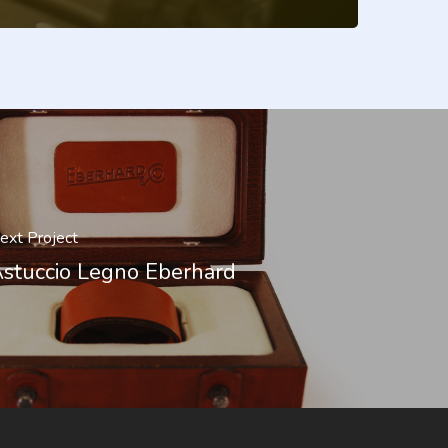
ext Project
stuccio Legno Eberhard