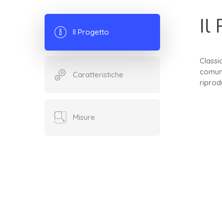
Il
Il Progetto
Classi
comuni
Caratteristiche
riprod
Misure