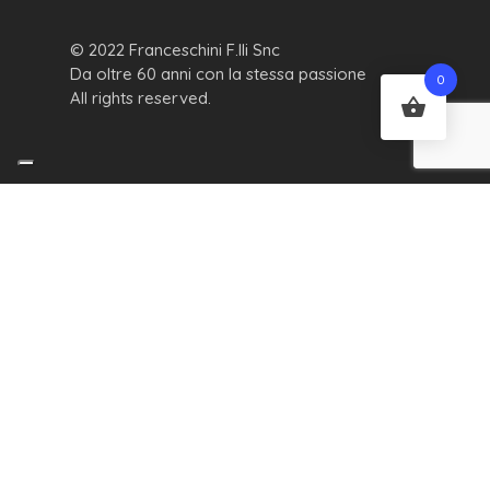
© 2022 Franceschini F.lli Snc
Da oltre 60 anni con la stessa passione
0
All rights reserved.
Privacy Policy
Cookie Policy
Condizioni di vendita
Diritto di recesso
Spedizioni
Via del Sersimone, 2/M
05100 Terni (Italy)
Tel. (+39) 0744 300396
Fax (+39) 0744 303740
mail@franceschini.com