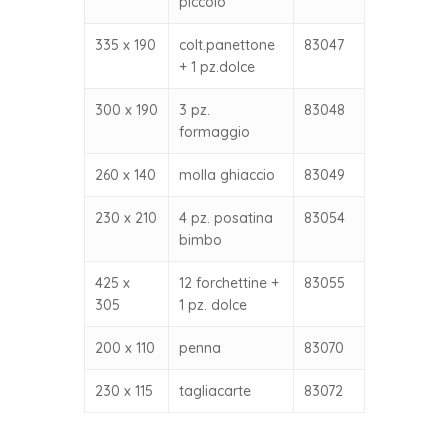
piccolo
335 x 190
colt.panettone
83047
+ 1 pz.dolce
300 x 190
3 pz.
83048
formaggio
260 x 140
molla ghiaccio
83049
230 x 210
4 pz. posatina
83054
bimbo
425 x
12 forchettine +
83055
305
1 pz. dolce
200 x 110
penna
83070
230 x 115
tagliacarte
83072