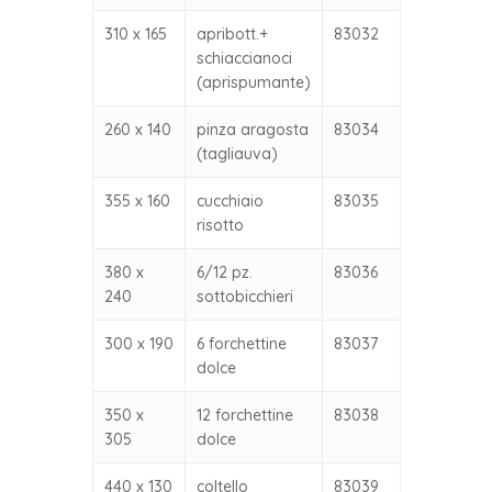
310 x 165
apribott.+
83032
schiaccianoci
(aprispumante)
260 x 140
pinza aragosta
83034
(tagliauva)
355 x 160
cucchiaio
83035
risotto
380 x
6/12 pz.
83036
240
sottobicchieri
300 x 190
6 forchettine
83037
dolce
350 x
12 forchettine
83038
305
dolce
440 x 130
coltello
83039