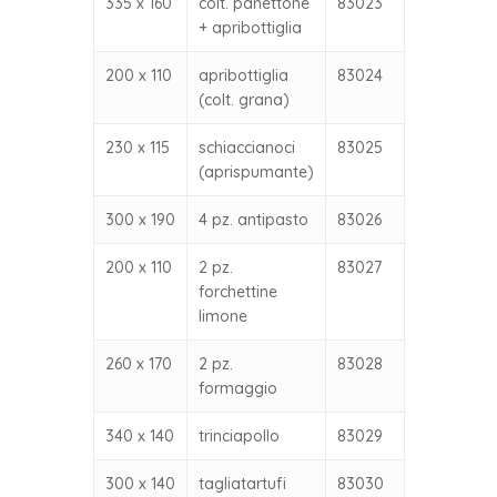
335 x 160
colt. panettone
83023
+ apribottiglia
200 x 110
apribottiglia
83024
(colt. grana)
230 x 115
schiaccianoci
83025
(aprispumante)
300 x 190
4 pz. antipasto
83026
200 x 110
2 pz.
83027
forchettine
limone
260 x 170
2 pz.
83028
formaggio
340 x 140
trinciapollo
83029
300 x 140
tagliatartufi
83030