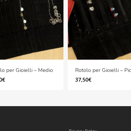
lo per Gioielli – Medio
Rotolo per Gioielli – Pi
0
€
37,50
€