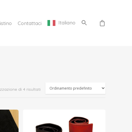
Italiano
istino
Contattaci
zzazione di 4 risultati