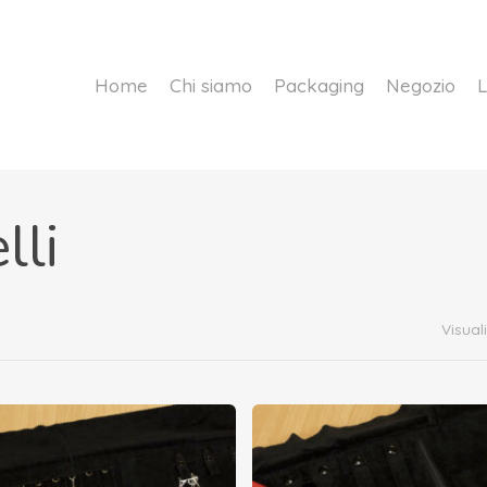
Home
Chi siamo
Packaging
Negozio
L
lli
Visuali