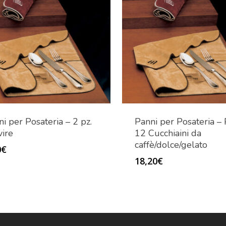
i per Posateria – 2 pz.
Panni per Posateria –
vire
12 Cucchiaini da
caffè/dolce/gelato
0
€
18,20
€