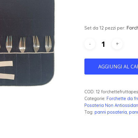
Set da 12 pezzi per:
Forc
AGGIUNGI AL CA
COD:
12 forchettefruttape
Categorie:
Forchette da fr
Posateria Non Antiossidan
Tag:
panni posateria
,
pann