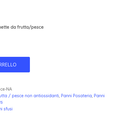
hette
da frutta/pesce
RRELLO
sce-NA
utta / pesce non antiossidanti
,
Panni Posateria
,
Panni
ti
i sfusi