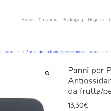
Home
Chi siamo
Packaging
Negozio
L
ntiossidanti
Forchette da frutta / pesce non antiossidanti
Panni per P
Antiossidan
da frutta/p
13,30
€